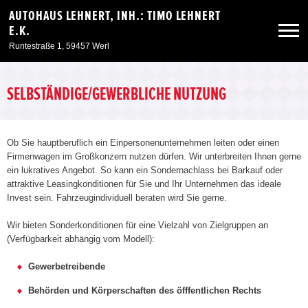
AUTOHAUS LEHNERT, INH.: TIMO LEHNERT
E.K.
Runtestraße 1, 59457 Werl
Neuwagen
SELBSTÄNDIGE/GEWERBLICHE NUTZUNG
Gebrauchtwagen
Ob Sie hauptberuflich ein Einpersonenunternehmen leiten oder einen
Firmenwagen im Großkonzern nutzen dürfen. Wir unterbreiten Ihnen gerne
Angebote
ein lukratives Angebot. So kann ein Sondernachlass bei Barkauf oder
attraktive Leasingkonditionen für Sie und Ihr Unternehmen das ideale
Invest sein. Fahrzeugindividuell beraten wird Sie gerne.
Service & Zubehör
Wir bieten Sonderkonditionen für eine Vielzahl von Zielgruppen an
(Verfügbarkeit abhängig vom Modell):
Unser Autohaus
Gewerbetreibende
Behörden und Körperschaften des öfffentlichen Rechts