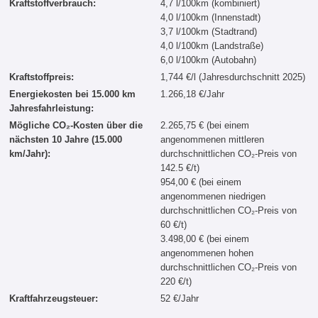
Kraftstoffverbrauch:
4,7 l/100km (kombiniert)
4,0 l/100km (Innenstadt)
3,7 l/100km (Stadtrand)
4,0 l/100km (Landstraße)
6,0 l/100km (Autobahn)
Kraftstoffpreis:
1,744 €/l (Jahresdurchschnitt 2025)
Energiekosten bei 15.000 km
1.266,18 €/Jahr
Jahresfahrleistung:
Mögliche CO₂-Kosten über die
2.265,75 € (bei einem
nächsten 10 Jahre (15.000
angenommenen mittleren
km/Jahr):
durchschnittlichen CO₂-Preis von
142.5 €/t)
954,00 € (bei einem
angenommenen niedrigen
durchschnittlichen CO₂-Preis von
60 €/t)
3.498,00 € (bei einem
angenommenen hohen
durchschnittlichen CO₂-Preis von
220 €/t)
Kraftfahrzeugsteuer:
52 €/Jahr