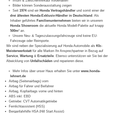
Irrtum & Zwischenverkauf vorbehalten
Bilder können Sonderausstattung zeigen
Seit
1974
sind wir
Honda Vertragshändler
und somit einer der
drei ältesten Honda-Exklusiv-Händler in Deutschland
. Als
Inhaber geführtes
Familienunternehmen
bieten wir in unserem
Honda Showroom
die aktuelle Honda Modell-Palette auf knapp
500m
² an.
Unsere Neu- & Tageszulassungsfahrzeuge sind keine EU-
Fahrzeuge oder Reimporte.
Wir sind neben der Spezialisierung auf Honda Automobile als
Kfz-
Meisterwerkstatt
für alle Marken Ihr Ansprechpartner in Bezug auf
Service
,
Wartung
&
Ersatzteile
. Ebenso unterstützen wir Sie bei der
Abwicklung von
Unfallschäden
und reparieren diese.
Mehr Infos über unser Haus erhalten Sie unter
www.honda-
lehnert.de
Airbag (Seitenairbags) vorn
Airbag für Fahrer und Beifahrer
Airbag, Kopfairbags vorne und hinten
ABS inkl. EBD
Getriebe: CVT Automatikgetriebe
Fernlichtassistent (HSS)
Berganfahrhilfe HSA (Hill Start Assist)