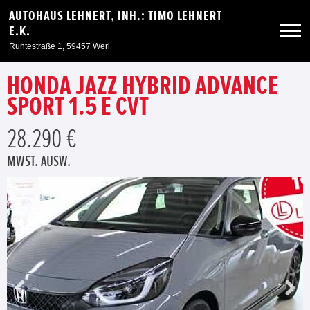
AUTOHAUS LEHNERT, INH.: TIMO LEHNERT
E.K.
Runtestraße 1, 59457 Werl
HONDA JAZZ HYBRID ADVANCE
Neuwagen
SPORT 1.5 E CVT
Gebrauchtwagen
28.290 €
MWST. AUSW.
Angebote
Service & Zubehör
Unser Autohaus