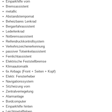
Einparkhilfe vorn
Bremsassistent
metallic
Abstandstempomat
Beheizbares Lenkrad
Berganfahrassistent
Lederlenkrad
Notbremsassistent
Reifendruckkontrollsystem
Verkehrszeichenerkennung
passiver Totwinkelassistent
Fernlichtassistent
Elektrische Feststellbremse
Klimaautomatik
6x Airbags (Front + Seiten + Kopf)
Elektr. Fensterheber
Navigationssystem
Sitzheizung vorn
Zentralverriegelung
Alarmanlage
Bordcomputer
Einparkhilfe hinten
Leichtmetallfelgen