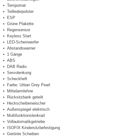
Tempomat
Teillederpolster
ESP
Grüne Plakette
Regensensor
Keyless Start
LED-Scheinwerfer
Abstandswarner
1 Gänge
ABS
DAB Radio
Servolenkung
Scheckheft
Farbe: Urban Grey Pearl
Mittelarmlehne
Rücksitzbank geteilt
Heckscheibenwischer
Außenspiegel elektrisch
Multifunktionslenkrad
Vollautomatikgetriebe
ISOFIX Kindersitzbefestigung
Getönte Scheiben