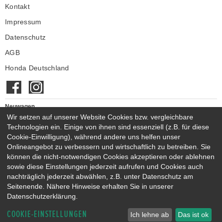
Kontakt
Impressum
Datenschutz
AGB
Honda Deutschland
Neuwagen
Wir setzen auf unserer Website Cookies bzw. vergleichbare
Honda Neuwagen
Technologien ein. Einige von ihnen sind essenziell (z.B. für diese
Gebrauchtwagen
Cookie-Einwilligung), während andere uns helfen unser
Honda Gebrauchtwagen
Onlineangebot zu verbessern und wirtschaftlich zu betreiben. Sie
Honda Vorführwagen
können die nicht-notwendigen Cookies akzeptieren oder ablehnen
Gesamtbestand
sowie diese Einstellungen jederzeit aufrufen und Cookies auch
nachträglich jederzeit abwählen, z.B. unter Datenschutz am
NEUWAGENMODELLE
Seitenende. Nähere Hinweise erhalten Sie in unserer
HONDA JAZZ E:HEV
HONDA CIVIC E:HEV
Datenschutzerklärung.
HONDA PRELUDE E:HEV
HONDA HR-V E:HEV
COOKIE-EINSTELLUNGEN
HONDA ZR-V E:HEV
HONDA CR-V E:HEV & E:PHEV
Ich lehne ab
Das ist ok