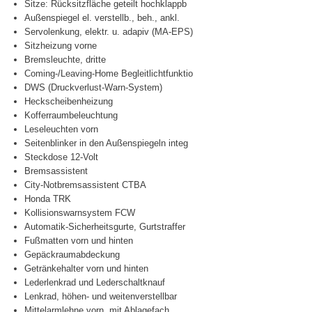
Sitze: Rücksitzfläche geteilt hochklappb
Außenspiegel el. verstellb., beh., ankl.
Servolenkung, elektr. u. adapiv (MA-EPS)
Sitzheizung vorne
Bremsleuchte, dritte
Coming-/Leaving-Home Begleitlichtfunktio
DWS (Druckverlust-Warn-System)
Heckscheibenheizung
Kofferraumbeleuchtung
Leseleuchten vorn
Seitenblinker in den Außenspiegeln integ
Steckdose 12-Volt
Bremsassistent
City-Notbremsassistent CTBA
Honda TRK
Kollisionswarnsystem FCW
Automatik-Sicherheitsgurte, Gurtstraffer
Fußmatten vorn und hinten
Gepäckraumabdeckung
Getränkehalter vorn und hinten
Lederlenkrad und Lederschaltknauf
Lenkrad, höhen- und weitenverstellbar
Mittelarmlehne vorn, mit Ablagefach